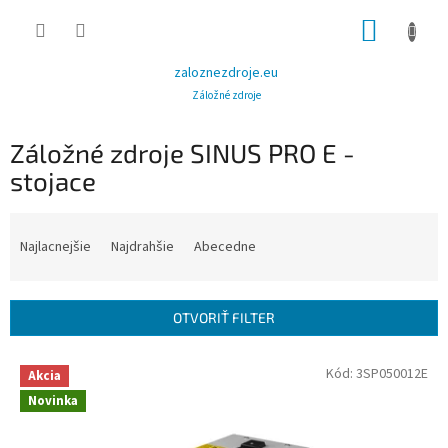
Prejsť
NÁKUP
na
obsah
KOŠÍK
zaloznezdroje.eu
Záložné zdroje
Záložné zdroje SINUS PRO E -
stojace
R
a
Najlacnejšie
Najdrahšie
Abecedne
d
e
n
OTVORIŤ FILTER
i
e
V
Kód:
3SP050012E
p
Akcia
ý
r
Novinka
p
o
i
d