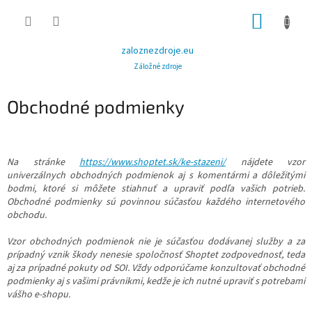
Prejsť
NÁKUP
na
obsah
KOŠÍK
zaloznezdroje.eu
Záložné zdroje
Obchodné podmienky
Na stránke
https://www.shoptet.sk/ke-stazeni/
nájdete vzor
univerzálnych obchodných podmienok aj s komentármi a dôležitými
bodmi, ktoré si môžete stiahnuť a upraviť podľa vašich potrieb.
Obchodné podmienky sú povinnou súčasťou každého internetového
obchodu.
Vzor obchodných podmienok nie je súčasťou dodávanej služby a za
prípadný vznik škody nenesie spoločnosť Shoptet zodpovednosť, teda
aj za prípadné pokuty od SOI. Vždy odporúčame konzultovať obchodné
podmienky aj s vašimi právnikmi, kedže je ich nutné upraviť s potrebami
vášho e-shopu.