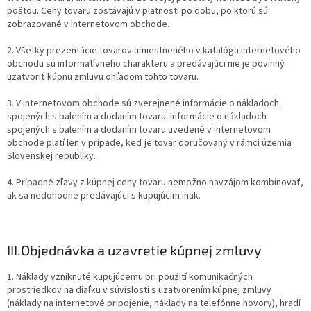
poštou. Ceny tovaru zostávajú v platnosti po dobu, po ktorú sú
zobrazované v internetovom obchode.
2. Všetky prezentácie tovarov umiestneného v katalógu internetového
obchodu sú informatívneho charakteru a predávajúci nie je povinný
uzatvoriť kúpnu zmluvu ohľadom tohto tovaru.
3. V internetovom obchode sú zverejnené informácie o nákladoch
spojených s balením a dodaním tovaru. Informácie o nákladoch
spojených s balením a dodaním tovaru uvedené v internetovom
obchode platí len v prípade, keď je tovar doručovaný v rámci územia
Slovenskej republiky.
4. Prípadné zľavy z kúpnej ceny tovaru nemožno navzájom kombinovať,
ak sa nedohodne predávajúci s kupujúcim inak.
III.
Objednávka a uzavretie kúpnej zmluvy
1. Náklady vzniknuté kupujúcemu pri použití komunikačných
prostriedkov na diaľku v súvislosti s uzatvorením kúpnej zmluvy
(náklady na internetové pripojenie, náklady na telefónne hovory), hradí