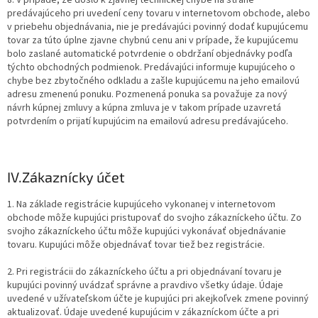
8. V prípade, že došlo k zjavnej technickej chybe na strane
predávajúceho pri uvedení ceny tovaru v internetovom obchode, alebo
v priebehu objednávania, nie je predávajúci povinný dodať kupujúcemu
tovar za túto úplne zjavne chybnú cenu ani v prípade, že kupujúcemu
bolo zaslané automatické potvrdenie o obdržaní objednávky podľa
týchto obchodných podmienok. Predávajúci informuje kupujúceho o
chybe bez zbytočného odkladu a zašle kupujúcemu na jeho emailovú
adresu zmenenú ponuku. Pozmenená ponuka sa považuje za nový
návrh kúpnej zmluvy a kúpna zmluva je v takom prípade uzavretá
potvrdením o prijatí kupujúcim na emailovú adresu predávajúceho.
IV.
Zákaznícky účet
1. Na základe registrácie kupujúceho vykonanej v internetovom
obchode môže kupujúci pristupovať do svojho zákazníckeho účtu. Zo
svojho zákazníckeho účtu môže kupujúci vykonávať objednávanie
tovaru. Kupujúci môže objednávať tovar tiež bez registrácie.
2. Pri registrácii do zákazníckeho účtu a pri objednávaní tovaru je
kupujúci povinný uvádzať správne a pravdivo všetky údaje. Údaje
uvedené v užívateľskom účte je kupujúci pri akejkoľvek zmene povinný
aktualizovať. Údaje uvedené kupujúcim v zákazníckom účte a pri