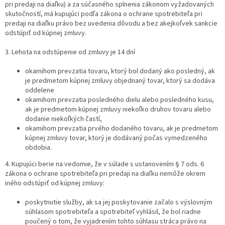
pri predaji na diaľku) a za súčasného splnenia zákonom vyžadovaných
skutočností, má kupujúci podľa zákona o ochrane spotrebiteľa pri
predaji na diaľku právo bez uvedenia dôvodu a bez akejkoľvek sankcie
odstúpiť od kúpnej zmluvy.
3. Lehota na odstúpenie od zmluvy je 14 dní
okamihom prevzatia tovaru, ktorý bol dodaný ako posledný, ak
je predmetom kúpnej zmluvy objednaný tovar, ktorý sa dodáva
oddelene
okamihom prevzatia posledného dielu alebo posledného kusu,
ak je predmetom kúpnej zmluvy niekoľko druhov tovaru alebo
dodanie niekoľkých častí,
okamihom prevzatia prvého dodaného tovaru, ak je predmetom
kúpnej zmluvy tovar, ktorý je dodávaný počas vymedzeného
obdobia.
4. Kupujúci berie na vedomie, že v súlade s ustanovením § 7 ods. 6
zákona o ochrane spotrebiteľa pri predaji na diaľku nemôže okrem
iného odstúpiť od kúpnej zmluvy:
poskytnutie služby, ak sa jej poskytovanie začalo s výslovným
súhlasom spotrebiteľa a spotrebiteľ vyhlásil, že bol riadne
poučený o tom, že vyjadrením tohto súhlasu stráca právo na