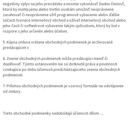
negatívny vplyv na jeho prevádzku a nesmie vykonávať žiadnu činnosť,
ktorá by mohla jemu alebo tretím osobám umožniť neoprávnene
zasahovať či neoprávnene užiť programové vybavenie alebo ďalšie
súčasti tvoriace internetový obchod a užívať internetový obchod alebo
jeho časti či softwérové vybavenie takým spôsobom, ktorý by bol v
rozpore s jeho určením alebo účelom.
5. Kúpna zmluva vrátane obchodných podmienok je archivovaná
predávajúcim v
6. Znenie obchodných podmienok môže predávajúci meniť či
doplňovať. Týmto ustanovením nie sú dotknuté práva a povinnosti
vznikajúce po dobu účinnosti predchádzajúceho znenia obchodných
podmienok.
7. Prílohou obchodných podmienok je vzorový formulár na odstúpenie
od zmluvy.
Tieto obchodné podmienky nadobúdajú účinnosti dňom ....