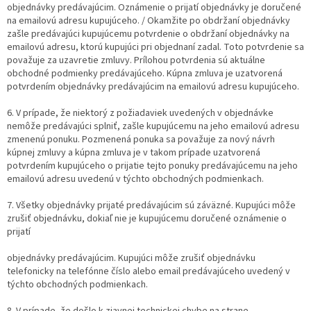
objednávky predávajúcim. Oznámenie o prijatí objednávky je doručené
na emailovú adresu kupujúceho. / Okamžite po obdržaní objednávky
zašle predávajúci kupujúcemu potvrdenie o obdržaní objednávky na
emailovú adresu, ktorú kupujúci pri objednaní zadal. Toto potvrdenie sa
považuje za uzavretie zmluvy. Prílohou potvrdenia sú aktuálne
obchodné podmienky predávajúceho. Kúpna zmluva je uzatvorená
potvrdením objednávky predávajúcim na emailovú adresu kupujúceho.
6. V prípade, že niektorý z požiadaviek uvedených v objednávke
nemôže predávajúci splniť, zašle kupujúcemu na jeho emailovú adresu
zmenenú ponuku. Pozmenená ponuka sa považuje za nový návrh
kúpnej zmluvy a kúpna zmluva je v takom prípade uzatvorená
potvrdením kupujúceho o prijatie tejto ponuky predávajúcemu na jeho
emailovú adresu uvedenú v týchto obchodných podmienkach.
7. Všetky objednávky prijaté predávajúcim sú záväzné. Kupujúci môže
zrušiť objednávku, dokiaľ nie je kupujúcemu doručené oznámenie o
prijatí
objednávky predávajúcim. Kupujúci môže zrušiť objednávku
telefonicky na telefónne číslo alebo email predávajúceho uvedený v
týchto obchodných podmienkach.