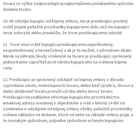
tovaru vo výške zodpovedajúcej najlacnejšiemu ponúkanému spôsobu
dodania tovaru.
10. Ak odstúpi kupujúci od kúpnej zmluvy, nie je predávajúci povinný
vrátiť prijaté peňažné prostriedky kupujúcemu skôr, než mu kupujúci
tovar odovzdá alebo preukáže, že tovar predávajúcemu odoslal.
11. Tovar musí vrátiť kupujúci predávajúcemu nepoškodený,
neopotrebovaný a neznečistený a ak je to možné, v pôvodnom obale.
Nárok na náhradu škody vzniknuté na tovare je predávajúci oprávnený
jednostranne započítať proti nároku kupujúceho na vrátenie kúpnej
ceny.
12. Predávajúci je oprávnený odstúpiť od kúpnej zmluvy z dôvodu
vypredania zásob, nedostupnosti tovaru, alebo keď výrobca, dovozca
alebo dodávateľ tovaru prerušil výrobu alebo dovoz tovaru.
Predávajúci bezodkladne informuje kupujúceho prostredníctvo
emailovej adresy uvedenej v objednávke a vráti v lehote 14 dní od
oznámenia o odstúpení od kúpnej zmluvy všetky peňažné prostriedky
vrátane nákladov na dodanie, ktoré od neho na základe zmluvy prijal, a
to rovnakým spôsobom, prípadne spôsobom určeným kupujúcim.