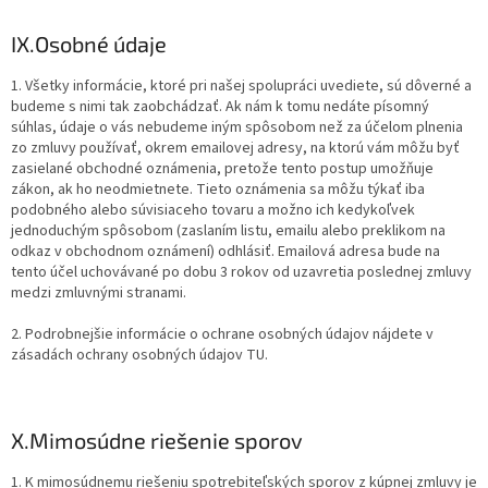
IX.
Osobné údaje
1. Všetky informácie, ktoré pri našej spolupráci uvediete, sú dôverné a
budeme s nimi tak zaobchádzať. Ak nám k tomu nedáte písomný
súhlas, údaje o vás nebudeme iným spôsobom než za účelom plnenia
zo zmluvy používať, okrem emailovej adresy, na ktorú vám môžu byť
zasielané obchodné oznámenia, pretože tento postup umožňuje
zákon, ak ho neodmietnete. Tieto oznámenia sa môžu týkať iba
podobného alebo súvisiaceho tovaru a možno ich kedykoľvek
jednoduchým spôsobom (zaslaním listu, emailu alebo preklikom na
odkaz v obchodnom oznámení) odhlásiť. Emailová adresa bude na
tento účel uchovávané po dobu 3 rokov od uzavretia poslednej zmluvy
medzi zmluvnými stranami.
2. Podrobnejšie informácie o ochrane osobných údajov nájdete v
zásadách ochrany osobných údajov TU.
X.
Mimosúdne riešenie sporov
1. K mimosúdnemu riešeniu spotrebiteľských sporov z kúpnej zmluvy je