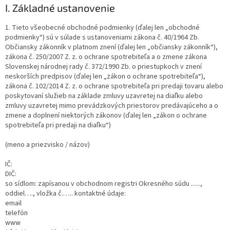
I.
Základné ustanovenie
1. Tieto všeobecné obchodné podmienky (ďalej len „obchodné
podmienky“) sú v súlade s ustanoveniami zákona č. 40/1964 Zb.
Občiansky zákonník v platnom znení (ďalej len „občiansky zákonník“),
zákona č. 250/2007 Z. z. o ochrane spotrebiteľa a o zmene zákona
Slovenskej národnej rady č. 372/1990 Zb. o priestupkoch v znení
neskorších predpisov (ďalej len „zákon o ochrane spotrebiteľa“),
zákona č. 102/2014 Z. z. o ochrane spotrebiteľa pri predaji tovaru alebo
poskytovaní služieb na základe zmluvy uzavretej na diaľku alebo
zmluvy uzavretej mimo prevádzkových priestorov predávajúceho a o
zmene a doplnení niektorých zákonov (ďalej len „zákon o ochrane
spotrebiteľa pri predaji na diaľku“)
(meno a priezvisko / názov)
IČ:
DIČ:
so sídlom: zapísanou v obchodnom registri Okresného súdu ......,
oddiel…., vložka č.….. kontaktné údaje:
email
telefón
www