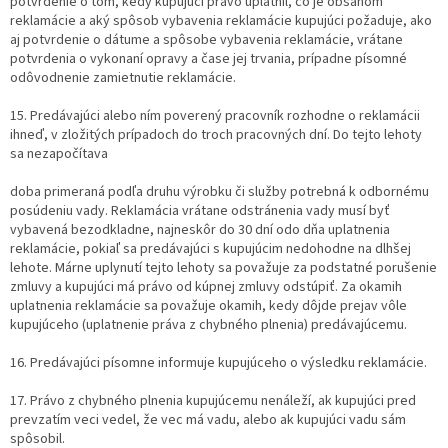
potvrdenie o tom, kedy kupujúci právo uplatnil, čo je obsahom
reklamácie a aký spôsob vybavenia reklamácie kupujúci požaduje, ako
aj potvrdenie o dátume a spôsobe vybavenia reklamácie, vrátane
potvrdenia o vykonaní opravy a čase jej trvania, prípadne písomné
odôvodnenie zamietnutie reklamácie.
15. Predávajúci alebo ním poverený pracovník rozhodne o reklamácii
ihneď, v zložitých prípadoch do troch pracovných dní. Do tejto lehoty
sa nezapočítava
doba primeraná podľa druhu výrobku či služby potrebná k odbornému
posúdeniu vady. Reklamácia vrátane odstránenia vady musí byť
vybavená bezodkladne, najneskôr do 30 dní odo dňa uplatnenia
reklamácie, pokiaľ sa predávajúci s kupujúcim nedohodne na dlhšej
lehote. Márne uplynutí tejto lehoty sa považuje za podstatné porušenie
zmluvy a kupujúci má právo od kúpnej zmluvy odstúpiť. Za okamih
uplatnenia reklamácie sa považuje okamih, kedy dôjde prejav vôle
kupujúceho (uplatnenie práva z chybného plnenia) predávajúcemu.
16. Predávajúci písomne informuje kupujúceho o výsledku reklamácie.
17. Právo z chybného plnenia kupujúcemu nenáleží, ak kupujúci pred
prevzatím veci vedel, že vec má vadu, alebo ak kupujúci vadu sám
spôsobil.