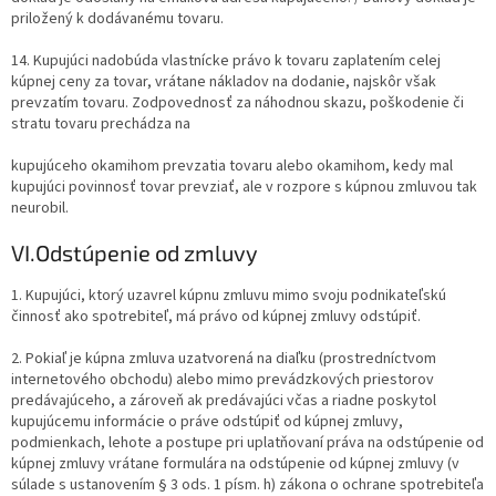
priložený k dodávanému tovaru.
14. Kupujúci nadobúda vlastnícke právo k tovaru zaplatením celej
kúpnej ceny za tovar, vrátane nákladov na dodanie, najskôr však
prevzatím tovaru. Zodpovednosť za náhodnou skazu, poškodenie či
stratu tovaru prechádza na
kupujúceho okamihom prevzatia tovaru alebo okamihom, kedy mal
kupujúci povinnosť tovar prevziať, ale v rozpore s kúpnou zmluvou tak
neurobil.
VI.
Odstúpenie od zmluvy
1. Kupujúci, ktorý uzavrel kúpnu zmluvu mimo svoju podnikateľskú
činnosť ako spotrebiteľ, má právo od kúpnej zmluvy odstúpiť.
2. Pokiaľ je kúpna zmluva uzatvorená na diaľku (prostredníctvom
internetového obchodu) alebo mimo prevádzkových priestorov
predávajúceho, a zároveň ak predávajúci včas a riadne poskytol
kupujúcemu informácie o práve odstúpiť od kúpnej zmluvy,
podmienkach, lehote a postupe pri uplatňovaní práva na odstúpenie od
kúpnej zmluvy vrátane formulára na odstúpenie od kúpnej zmluvy (v
súlade s ustanovením § 3 ods. 1 písm. h) zákona o ochrane spotrebiteľa