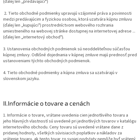
(ďalej len „predávajúci“)
2. Tieto obchodné podmienky upravujú vzájomné práva a povinnosti
medzi predávajúcim a fyzickou osobou, ktorá uzatvára kúpnu zmluvu
(ďalej len „kupujúci") prostredníctvom webového rozhrania
umiestneného na webovej stránke dostupnej na internetovej adrese ...
(ďalej len „internetový obchod").
3. Ustanovenia obchodných podmienok sú neoddeliteľnou súčasťou
kúpnej zmluvy. Odlišné dojednania v kúpnej zmluve majú prednosť pred
ustanoveniami týchto obchodných podmienok.
4. Tieto obchodné podmienky a kúpna zmluva sa uzatvárajú v
slovenskom jazyku.
II.
Informácie o tovare a cenách
1. Informácie o tovare, vrátane uvedenia cien jednotlivého tovaru a
jeho hlavných vlastností sú uvedené pri jednotlivých tovarov v katalógu
internetového obchodu. Ceny tovaru sú uvedené vrátane dane z
pridanej hodnoty, všetkých súvisiacich poplatkov a nákladov za
vrátenie tovaru, ak tento tovar zo svojej podstaty nemôže byť vrátený