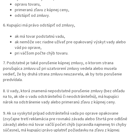
opravu tovaru,
primeranú zľavu z kúpnej ceny,
odstúpiť od zmluvy.
6. Kupujúci má právo odstúpiť od zmluvy,
ak má tovar podstatnú vadu,
ak nemôže vec riadne užívať pre opakovaný výskyt vady alebo
vád po oprave,
pri väčšom počte chýb tovaru.
7. Podstatné je také porušenie kúpnej zmluvy, o ktorom strana
porušujúca zmluvu už pri uzatvorení zmluvy vedela alebo musela
vedieť, že by druhá strana zmluvu neuzavrela, ak by toto porušenie
predvídala.
8. U vady, ktorá znamená nepodstatné porušenie zmluvy (bez ohľadu
na to, ak ide o vadu odstrániteľnú či neodstrániteľnú), má kupujúci
nárok na odstránenie vady alebo primeranú zľavu z kúpnej ceny.
9. Ak sa vyskytol prípad odstrániteľná vada po oprave opakovane
(zvyčajne tretí reklamácia pre rovnakú závadu alebo štvrtá pre odlišné
závady) alebo má tovar väčší počet chýb (spravidla najmenej tri chyby
súčasne), má kupujúci právo uplatniť požiadavku na zľavu z kúpnej