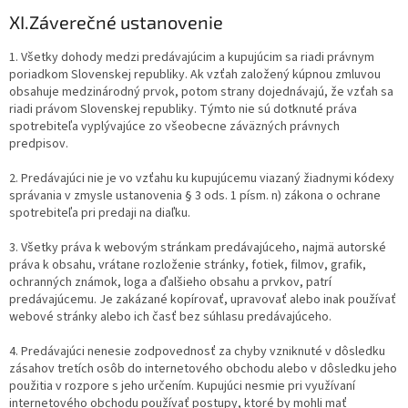
XI.
Záverečné ustanovenie
1. Všetky dohody medzi predávajúcim a kupujúcim sa riadi právnym
poriadkom Slovenskej republiky. Ak vzťah založený kúpnou zmluvou
obsahuje medzinárodný prvok, potom strany dojednávajú, že vzťah sa
riadi právom Slovenskej republiky. Týmto nie sú dotknuté práva
spotrebiteľa vyplývajúce zo všeobecne záväzných právnych
predpisov.
2. Predávajúci nie je vo vzťahu ku kupujúcemu viazaný žiadnymi kódexy
správania v zmysle ustanovenia § 3 ods. 1 písm. n) zákona o ochrane
spotrebiteľa pri predaji na diaľku.
3. Všetky práva k webovým stránkam predávajúceho, najmä autorské
práva k obsahu, vrátane rozloženie stránky, fotiek, filmov, grafik,
ochranných známok, loga a ďalšieho obsahu a prvkov, patrí
predávajúcemu. Je zakázané kopírovať, upravovať alebo inak používať
webové stránky alebo ich časť bez súhlasu predávajúceho.
4. Predávajúci nenesie zodpovednosť za chyby vzniknuté v dôsledku
zásahov tretích osôb do internetového obchodu alebo v dôsledku jeho
použitia v rozpore s jeho určením. Kupujúci nesmie pri využívaní
internetového obchodu používať postupy, ktoré by mohli mať