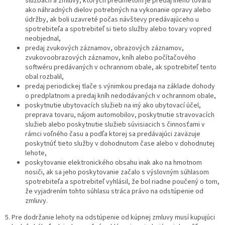
službách a zmluvy, ktorých predmetom je predaj iného tovaru
ako náhradných dielov potrebných na vykonanie opravy alebo
údržby, ak boli uzavreté počas návštevy predávajúceho u
spotrebiteľa a spotrebiteľ si tieto služby alebo tovary vopred
neobjednal,
predaj zvukových záznamov, obrazových záznamov,
zvukovoobrazových záznamov, kníh alebo počítačového
softwéru predávaných v ochrannom obale, ak spotrebiteľ tento
obal rozbalil,
predaj periodickej tlače s výnimkou predaja na základe dohody
o predplatnom a predaj kníh nedodávaných v ochrannom obale,
poskytnutie ubytovacích služieb na iný ako ubytovací účel,
preprava tovaru, nájom automobilov, poskytnutie stravovacích
služieb alebo poskytnutie služieb súvisiacich s činnosťami v
rámci voľného času a podľa ktorej sa predávajúci zaväzuje
poskytnúť tieto služby v dohodnutom čase alebo v dohodnutej
lehote,
poskytovanie elektronického obsahu inak ako na hmotnom
nosiči, ak sa jeho poskytovanie začalo s výslovným súhlasom
spotrebiteľa a spotrebiteľ vyhlásil, že bol riadne poučený o tom,
že vyjadrením tohto súhlasu stráca právo na odstúpenie od
zmluvy.
5. Pre dodržanie lehoty na odstúpenie od kúpnej zmluvy musí kupujúci