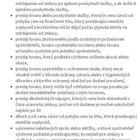
odstúpenie od zmluvy po úplnom poskytnutí služby, a ak došlo k
úplnému poskytnutiu služby,
predaj tovaru alebo poskytnutie služby, ktorých cena závisí od
pohybu cien na finančnom trhu, ktorý predávajúci nemôže
ovplyvniť a ku ktorému môže dôjsť počas plynutia lehoty na
odstúpenie od zmluvy,
predaj tovaru zhotoveného podľa osobitných požiadaviek
spotrebiteľa, tovaru vyrobeného na mieru alebo tovaru
určeného osobitne pre jedného spotrebiteľa,
predaj tovaru, ktorý podlieha rýchlemu zníženiu akosti alebo
skaze,
predaj tovaru uzavretého v ochrannom obale, ktorý nie je
vhodné vrátiť z dôvodu ochrany zdravia alebo z hygienických
dôvodov a ktorého ochranný obal bol po dodaní porušený,
predaj tovaru, ktorý môže byť vzhľadom na svoju povahu po
dodaní neoddeliteľne zmiešaný s iným tovarom,
predaj alkoholických nápojov, ktorých cena bola dohodnutá v
čase uzavretia zmluvy, pričom ich dodanie je možné uskutočniť
najskôr po 30
dňoch a ich cena závisí od pohybu cien na trhu, ktoré predávajúci
nemôže ovplyvniť,
vykonanie naliehavých opráv alebo údržby, o ktoré spotrebiteľ
výslovne požiadal predávajúceho; to neplatí pre zmluvy o