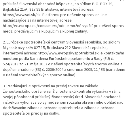
príslušná Slovenská obchodná inšpekcia, so sídlom P. O. BOX 29,
Bajkalská 21/A, 827 99 Bratislava, internetová adresa:
https://www.soi.sk/sk. Platformu pre riešenie sporov on-line
nachádzajúce sa na internetovej adrese
http://ec.europa.eu/consumers/odr je možné využiť pri riešení sporov
medzi predávajúcim a kupujúcim z kúpnej zmluvy.
2. Európske spotrebiteľské centrum Slovenská republika, so sídlom
Mlynské nivy 44/A 827 15, Bratislava 212 Slovenská republika,
internetová adresa: http://www.evropskyspotrebitel.sk je kontaktným
miestom podľa Nariadenia Európskeho parlamentu a Rady (EÚ) č.
524/2013 zo 21. mája 2013 o riešení spotrebiteľských sporov on-line a
dopĺňa nariadenie (ES) č. 2006/2004 a smernice 2009/22 / ES (nariadenie
o riešení spotrebiteľských sporov on-line).
3. Predávajúci je oprávnený na predaj tovaru na základe
živnostenského oprávnenia. Živnostenskú kontrolu vykonáva v rámci
svojej pôsobnosti príslušný živnostenský úrad. Slovenská obchodná
inšpekcia vykonáva vo vymedzenom rozsahu okrem iného dohľad nad
dodržiavaním zákona o ochrane spotrebiteľa a zákona o ochrane
spotrebiteľa pri predaji na diaľku.