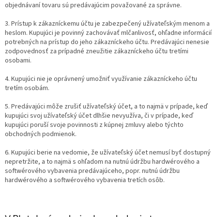
objednávaní tovaru sú predávajúcim považované za správne.
3. Prístup k zákazníckemu účtu je zabezpečený užívateľským menom a
heslom. Kupujúci je povinný zachovávať mlčanlivosť, ohľadne informácií
potrebných na prístup do jeho zákazníckeho účtu. Predávajúci nenesie
zodpovednosť za prípadné zneužitie zákazníckeho účtu tretími
osobami.
4. Kupujúci nie je oprávnený umožniť využívanie zákazníckeho účtu
tretím osobám.
5. Predávajúci môže zrušiť užívateľský účet, a to najmä v prípade, keď
kupujúci svoj užívateľský účet dlhšie nevyužíva, či v prípade, keď
kupujúci poruší svoje povinnosti z kúpnej zmluvy alebo týchto
obchodných podmienok.
6. Kupujúci berie na vedomie, že užívateľský účet nemusí byť dostupný
nepretržite, a to najmä s ohľadom na nutnú údržbu hardwérového a
softwérového vybavenia predávajúceho, popr. nutnú údržbu
hardwérového a softwérového vybavenia tretích osôb.