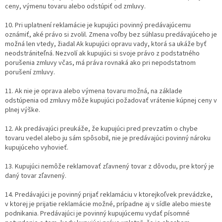
ceny, výmenu tovaru alebo odstúpiť od zmluvy.
10. Pri uplatnení reklamácie je kupujúci povinný predávajúcemu
oznámiť, aké právo si zvolil. Zmena voľby bez súhlasu predávajúceho je
možná len vtedy, žiadal Ak kupujúci opravu vady, ktorá sa ukáže byť
neodstrániteľná. Nezvolí ak kupujúci si svoje právo z podstatného
porušenia zmluvy včas, má práva rovnaká ako pri nepodstatnom
porušení zmluvy.
11. Ak nie je oprava alebo výmena tovaru možná, na základe
odstúpenia od zmluvy môže kupujúci požadovať vrátenie kúpnej ceny v
plnej výške.
12. Ak predávajúci preukáže, že kupujúci pred prevzatím o chybe
tovaru vedel alebo ju sám spôsobil, nie je predávajúci povinný nároku
kupujúceho vyhovieť.
13. Kupujúci nemôže reklamovať zľavnený tovar z dôvodu, pre ktorý je
daný tovar zľavnený.
14. Predávajúci je povinný prijať reklamáciu v ktorejkoľvek prevádzke,
v ktorej je prijatie reklamácie možné, prípadne aj v sídle alebo mieste
podnikania. Predávajúci je povinný kupujúcemu vydať písomné