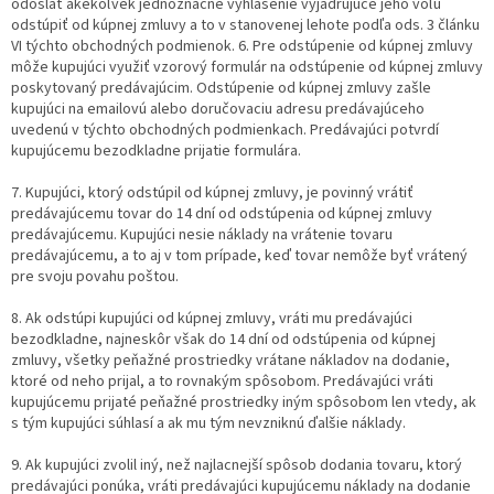
odoslať akékoľvek jednoznačné vyhlásenie vyjadrujúce jeho vôľu
odstúpiť od kúpnej zmluvy a to v stanovenej lehote podľa ods. 3 článku
VI týchto obchodných podmienok. 6. Pre odstúpenie od kúpnej zmluvy
môže kupujúci využiť vzorový formulár na odstúpenie od kúpnej zmluvy
poskytovaný predávajúcim. Odstúpenie od kúpnej zmluvy zašle
kupujúci na emailovú alebo doručovaciu adresu predávajúceho
uvedenú v týchto obchodných podmienkach. Predávajúci potvrdí
kupujúcemu bezodkladne prijatie formulára.
7. Kupujúci, ktorý odstúpil od kúpnej zmluvy, je povinný vrátiť
predávajúcemu tovar do 14 dní od odstúpenia od kúpnej zmluvy
predávajúcemu. Kupujúci nesie náklady na vrátenie tovaru
predávajúcemu, a to aj v tom prípade, keď tovar nemôže byť vrátený
pre svoju povahu poštou.
8. Ak odstúpi kupujúci od kúpnej zmluvy, vráti mu predávajúci
bezodkladne, najneskôr však do 14 dní od odstúpenia od kúpnej
zmluvy, všetky peňažné prostriedky vrátane nákladov na dodanie,
ktoré od neho prijal, a to rovnakým spôsobom. Predávajúci vráti
kupujúcemu prijaté peňažné prostriedky iným spôsobom len vtedy, ak
s tým kupujúci súhlasí a ak mu tým nevzniknú ďalšie náklady.
9. Ak kupujúci zvolil iný, než najlacnejší spôsob dodania tovaru, ktorý
predávajúci ponúka, vráti predávajúci kupujúcemu náklady na dodanie