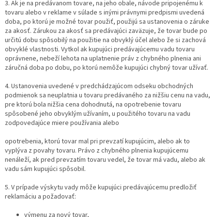
3. Ak je na predávanom tovare, na jeho obale, návode pripojenému k
tovaru alebo v reklame v súlade s inými právnymi predpismi uvedená
doba, po ktorú je možné tovar použiť, použijú sa ustanovenia o záruke
za akosť. Zárukou za akosť sa predávajúci zaväzuje, že tovar bude po
určitú dobu spôsobilý na použitie na obvyklý účel alebo že si zachová
obvyklé vlastnosti. Vytkol ak kupujúci predávajúcemu vadu tovaru
oprávnene, nebeží lehota na uplatnenie práv z chybného plnenia ani
záručná doba po dobu, po ktorú nemôže kupujúci chybný tovar užívať.
4. Ustanovenia uvedené v predchádzajúcom odseku obchodných
podmienok sa neuplatnia u tovaru predávaného za nižšiu cenu na vadu,
pre ktorú bola nižšia cena dohodnutá, na opotrebenie tovaru
spôsobené jeho obvyklým užívaním, u použitého tovaru na vadu
zodpovedajúce miere používania alebo
opotrebenia, ktorú tovar mal pri prevzatí kupujúcim, alebo ak to
vyplýva z povahy tovaru. Právo z chybného plnenia kupujúcemu
nenáleží, ak pred prevzatím tovaru vedel, že tovar má vadu, alebo ak
vadu sám kupujúci spôsobil.
5. V prípade výskytu vady môže kupujúci predávajúcemu predložiť
reklamáciu a požadovať:
výmenu za nový tovar,