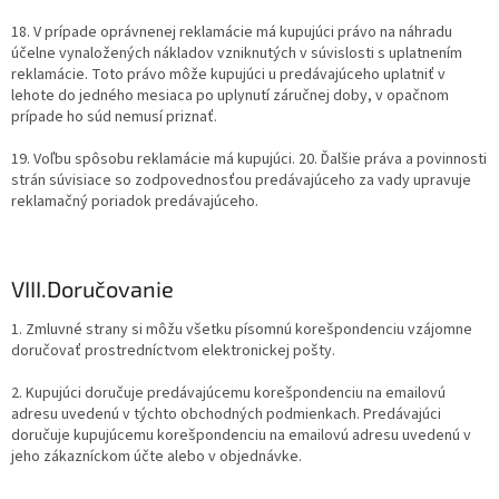
18. V prípade oprávnenej reklamácie má kupujúci právo na náhradu
účelne vynaložených nákladov vzniknutých v súvislosti s uplatnením
reklamácie. Toto právo môže kupujúci u predávajúceho uplatniť v
lehote do jedného mesiaca po uplynutí záručnej doby, v opačnom
prípade ho súd nemusí priznať.
19. Voľbu spôsobu reklamácie má kupujúci. 20. Ďalšie práva a povinnosti
strán súvisiace so zodpovednosťou predávajúceho za vady upravuje
reklamačný poriadok predávajúceho.
VIII.
Doručovanie
1. Zmluvné strany si môžu všetku písomnú korešpondenciu vzájomne
doručovať prostredníctvom elektronickej pošty.
2. Kupujúci doručuje predávajúcemu korešpondenciu na emailovú
adresu uvedenú v týchto obchodných podmienkach. Predávajúci
doručuje kupujúcemu korešpondenciu na emailovú adresu uvedenú v
jeho zákazníckom účte alebo v objednávke.