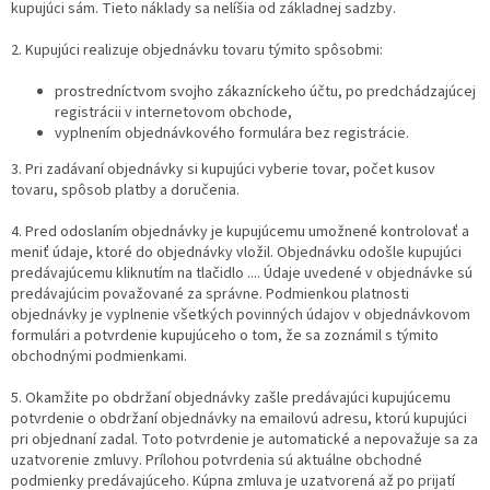
kupujúci sám. Tieto náklady sa nelíšia od základnej sadzby.
2. Kupujúci realizuje objednávku tovaru týmito spôsobmi:
prostredníctvom svojho zákazníckeho účtu, po predchádzajúcej
registrácii v internetovom obchode,
vyplnením objednávkového formulára bez registrácie.
3. Pri zadávaní objednávky si kupujúci vyberie tovar, počet kusov
tovaru, spôsob platby a doručenia.
4. Pred odoslaním objednávky je kupujúcemu umožnené kontrolovať a
meniť údaje, ktoré do objednávky vložil. Objednávku odošle kupujúci
predávajúcemu kliknutím na tlačidlo .... Údaje uvedené v objednávke sú
predávajúcim považované za správne. Podmienkou platnosti
objednávky je vyplnenie všetkých povinných údajov v objednávkovom
formulári a potvrdenie kupujúceho o tom, že sa zoznámil s týmito
obchodnými podmienkami.
5. Okamžite po obdržaní objednávky zašle predávajúci kupujúcemu
potvrdenie o obdržaní objednávky na emailovú adresu, ktorú kupujúci
pri objednaní zadal. Toto potvrdenie je automatické a nepovažuje sa za
uzatvorenie zmluvy. Prílohou potvrdenia sú aktuálne obchodné
podmienky predávajúceho. Kúpna zmluva je uzatvorená až po prijatí