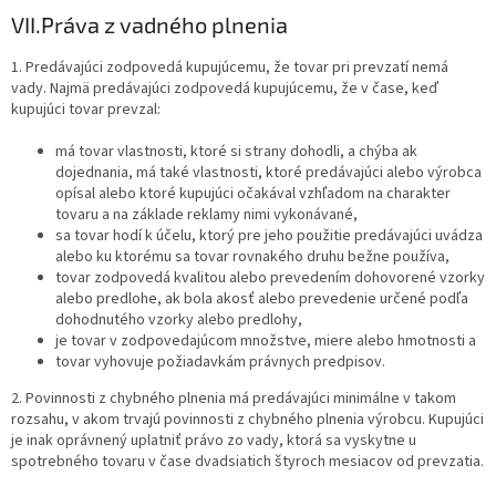
VII.
Práva z vadného plnenia
1. Predávajúci zodpovedá kupujúcemu, že tovar pri prevzatí nemá
vady. Najmä predávajúci zodpovedá kupujúcemu, že v čase, keď
kupujúci tovar prevzal:
má tovar vlastnosti, ktoré si strany dohodli, a chýba ak
dojednania, má také vlastnosti, ktoré predávajúci alebo výrobca
opísal alebo ktoré kupujúci očakával vzhľadom na charakter
tovaru a na základe reklamy nimi vykonávané,
sa tovar hodí k účelu, ktorý pre jeho použitie predávajúci uvádza
alebo ku ktorému sa tovar rovnakého druhu bežne používa,
tovar zodpovedá kvalitou alebo prevedením dohovorené vzorky
alebo predlohe, ak bola akosť alebo prevedenie určené podľa
dohodnutého vzorky alebo predlohy,
je tovar v zodpovedajúcom množstve, miere alebo hmotnosti a
tovar vyhovuje požiadavkám právnych predpisov.
2. Povinnosti z chybného plnenia má predávajúci minimálne v takom
rozsahu, v akom trvajú povinnosti z chybného plnenia výrobcu. Kupujúci
je inak oprávnený uplatniť právo zo vady, ktorá sa vyskytne u
spotrebného tovaru v čase dvadsiatich štyroch mesiacov od prevzatia.