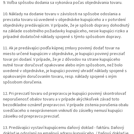
9. Voľba spôsobu dodania sa vykonáva počas objednávania tovaru.
10. Náklady na dodanie tovaru v závislosti na spôsobe odoslania a
prevzatia tovaru sú uvedené v objednávke kupujúceho a v potvrdení
objednávky predávajúcim. V prípade, že je spôsob dopravy dohodnutý
na základe osobitného požiadavky kupujúceho, nesie kupujúci riziko a
prípadné dodatočné náklady spojené s týmto spôsobom dopravy.
11. Ak je predávajúci podľa kúpnej zmluvy povinný dodať tovar na
miesto určené kupujúcim v objednávke, je kupujúci povinný prevziať
tovar pri dodaní. V prípade, že je z dôvodov na strane kupujúceho
nutné tovar doručovať opakovane alebo iným spôsobom, než bolo
uvedené v objednávke, je kupujúci povinný uhradiť náklady spojené s
opakovaným doručovaním tovaru, resp. náklady spojené s iným
spôsobom doručenia.
12. Pri prevzatí tovaru od prepravcu je kupujúci povinný skontrolovať
neporušenosť obalov tovaru a v prípade akýchkoľvek závad toto
bezodkladne oznámiť prepravcovi. V prípade zistenia porušenia obalu
svedčiaceho o neoprávnenom vniknutí do zásielky nemusí kupujúci
zásielku od prepravcu prevziať.
13. Predávajúci vystaví kupujúcemu daňový doklad - faktúru. Daňový
doklad je odoslaný na emailovú adresu kupujúceho. / Daňový doklad je