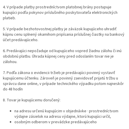
4. V prípade platby prostredníctvom platobnej brány postupuje
kupujúci podľa pokynov príslušného poskytovateľa elektronických
platieb.
5. V prípade bezhotovostnej platby je záväzok kupujúceho uhradiť
kúpnu cenu splnený okamihom pripísania príslušnej čiastky na bankový
účet predávajúceho.
6. Predávajúci nepožaduje od kupujúceho vopred žiadnu zálohu či inú
obdobnú platbu. Úhrada kúpnej ceny pred odoslaním tovar nie je
zálohou.
7. Podľa zákona o evidencii tržieb je predávajúci povinný vystaviť
kupujúcemu účtenku. Zároveň je povinný zaevidovať prijatú tržbu u
správcu dane online, v prípade technického výpadku potom najneskôr
do 48 hodín
8. Tovar je kupujúcemu doručený:
na adresu určenú kupujúcim v objednávke · prostredníctvom
výdajne zásielok na adresu výdajne, ktorú kupujúci určil,
osobným odberom v prevádzke predávajúceho