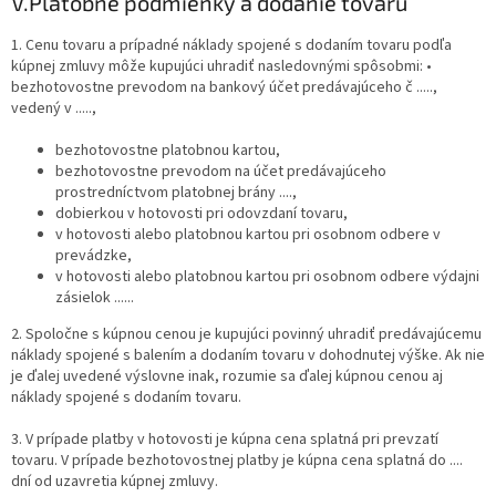
V.
Platobné podmienky a dodanie tovaru
1. Cenu tovaru a prípadné náklady spojené s dodaním tovaru podľa
kúpnej zmluvy môže kupujúci uhradiť nasledovnými spôsobmi: •
bezhotovostne prevodom na bankový účet predávajúceho č .....,
vedený v .....,
bezhotovostne platobnou kartou,
bezhotovostne prevodom na účet predávajúceho
prostredníctvom platobnej brány ....,
dobierkou v hotovosti pri odovzdaní tovaru,
v hotovosti alebo platobnou kartou pri osobnom odbere v
prevádzke,
v hotovosti alebo platobnou kartou pri osobnom odbere výdajni
zásielok ......
2. Spoločne s kúpnou cenou je kupujúci povinný uhradiť predávajúcemu
náklady spojené s balením a dodaním tovaru v dohodnutej výške. Ak nie
je ďalej uvedené výslovne inak, rozumie sa ďalej kúpnou cenou aj
náklady spojené s dodaním tovaru.
3. V prípade platby v hotovosti je kúpna cena splatná pri prevzatí
tovaru. V prípade bezhotovostnej platby je kúpna cena splatná do ....
dní od uzavretia kúpnej zmluvy.